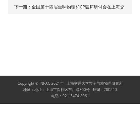
子和光子....
下一篇：
全国第十四届重味物理和CP破坏研讨会在上海交
通大学召开
Copyright © INPAC 2021年
上海交通大学粒子与核物理研究所
地址：
地址：上海市闵行区东川路800号
邮编：
200240
电话：
021-5474-8061